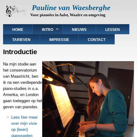
Skip
Pauline van Waesberghe
to
Voor pianoles in Aalst, Waalre en omgeving
main
content
Main
HOME
INTRO
NIEUWS
LESSEN
navigation
TARIEVEN
IMPRESSIE
CONTACT
Introductie
Na mijn studie aan
het conservatorium
van Maastricht, ben
ik na een verdiepende
piano-studies in o.a.
Amerika, en London
gaan toeleggen op het
geven van pianoles.
Lees hier meer
over mijn visie
op (leren)
pianospelen